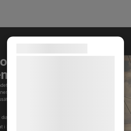
Samtykke til cookies
r oss som
Vi og vores samarbejdspartnere bruger
teknologier, herunder cookies, til at
en
indsamle oplysninger om dig til forskellige
formål, herunder: Tilpasning af annoncering,
det, inklusive Hisingen.
oner och återkommande
bedre brugeroplevelse, funktionalitet,
ssätt fungerar.
statistik og marketing. Disse oplysninger
kan blive delt med annoncerings- og
analysepartnere, som kan kombinere dem
dialog, inte antaganden.
med data, du tidligere har givet dem eller
at i branschen sedan 80-talet.