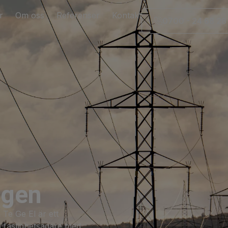
r
Om oss
Referenser
Kontakt
0700 - 24 68 28
ngen
å Te Ge El är ett
h fastighetsägare med