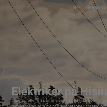
Hem
Våra tjänste
Elektriker på Hisi
Letar du efter en pålitlig elektriker på Hisingen? Vi p
familjeföretag som hjälpt privatpersoner, företag oc