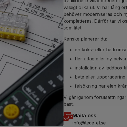
traditionella villaområden lig
väldigt olika ut. Vi har lång
behöver moderniseras och nya
kompletteras. Därför tar vi oss 
som litet.
Kanske planerar du:
en köks- eller badrums
fler uttag eller ny belys
installation av laddbox til
byte eller uppgradering 
felsökning när elen krå
Vi går igenom förutsättninga
bäst.
Maila oss
info@tege-el.se