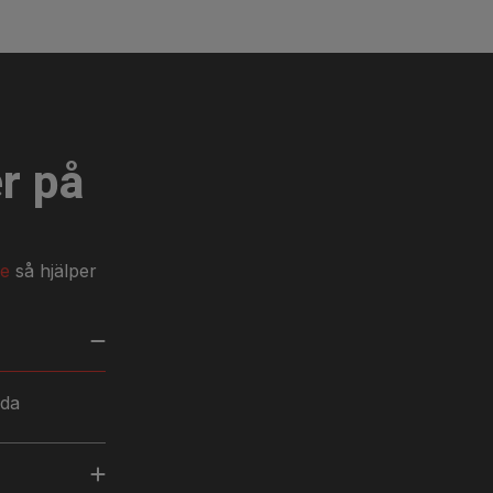
r på
se
så hjälper
nda