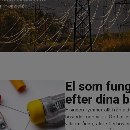
n Hisingen!
El som fun
efter dina 
Hisingen rymmer allt från äldr
bostäder och villor. Ön har e
villaområden, äldre flerbost