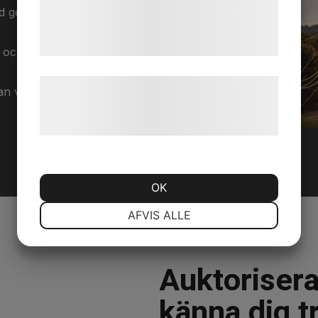
de har indsamlet gennem din brug af deres
ger rätt resultat – både i
tjenester. Ved at klikke på 'OK' giver du
samtykke til disse formål.
ch energieffektiva lösningar
Læs mere om vores brug af cookies og
vid rätt tillfälle. Vi gör vårt
behandling af persondata på vores
hjemmeside.
OK
NØDVENDIGE
PRÆFERENCER
AFVIS ALLE
MARKETING
STATISTIK
Auktorisera
känna dig 