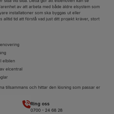
ger sida vid sida. Detta gör att elbehoven kan se
 erfarenhet av att arbeta med både äldre elsystem som
re installationer som ska byggas ut eller
alltid tid att förstå vad just ditt projekt kräver, stort
renovering
ning
l elbilen
av elcentral
nglar
rna tillsammans och hittar den lösning som passar er
Ring oss
0700 - 24 68 28