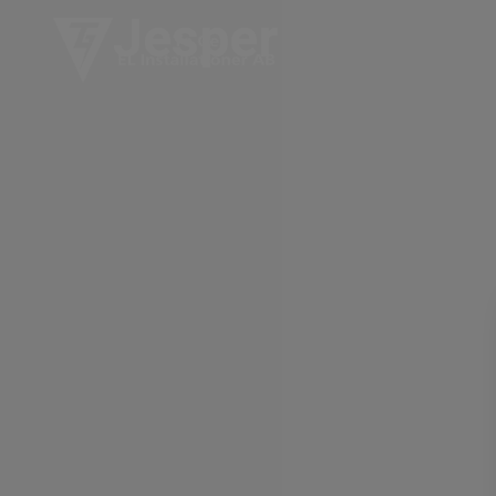
Jesper
Hem
Våra tjänste