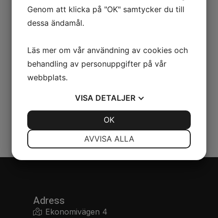
Genom att klicka på "OK" samtycker du till
dessa ändamål.
Läs mer om vår användning av cookies och
behandling av personuppgifter på vår
webbplats.
VISA
DETALJER
JA
NEJ
OK
JA
NEJ
NÖDVÄNDIG
INSTÄLLNINGAR
AVVISA ALLA
JA
NEJ
JA
NEJ
MARKNADSFÖRING
STATISTIK
Adress
Ekonomivägen 4